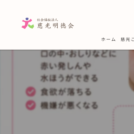
ホーム
慈光
学童
子育
一時