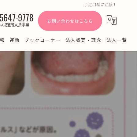
手足口病に注意！
5647-9778
お問い合わせはこちら
い児通所支援事業
報
運動
ブックコーナー
法人概要・理念
法人一覧
よくある質問
ブログ
園だより・お知らせ
経営情報公開