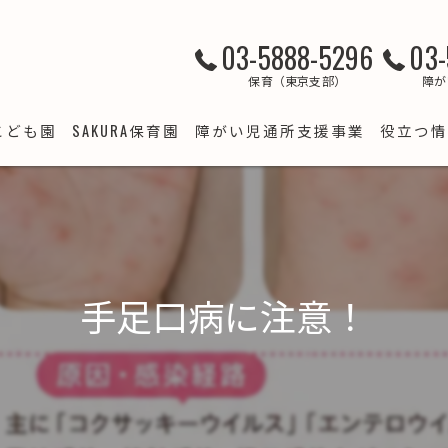
03-5888-5296
03-
保育（東京支部）
障が
こども園
SAKURA保育園
障がい児通所支援事業
役立つ情
クラブ
SAKURA保育園 綾瀬
LSJ竹の塚
すくわくプログラム（綾瀬）
て支援
LSJ梅田
SAKURA保育園 西新井
預かり・病児保育事業
LSJ谷在家
手足口病に注意！
ＳＡＫＵＲＡ保育園西新井 スクワク報告書
LSJ梅島
SAKURA保育園 竹の塚
すくわくプログラム 報告