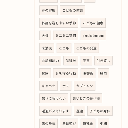
春の健康
こどもの体調
体調を崩しやすい季節
こどもの健康
大根
ミニミニ菜園
jikoukodomoen
未満児
こども
こどもの発達
非認知能力
脳科学
災害
引き渡し
緊急
身を守る行動
晩御飯
豚肉
キャベツ
ナス
カブトムシ
暑さに負けない
暑いときの食べ物
送迎バスあります
送迎
子どもの身体
親の身体
身体遊び
離乳食
中期