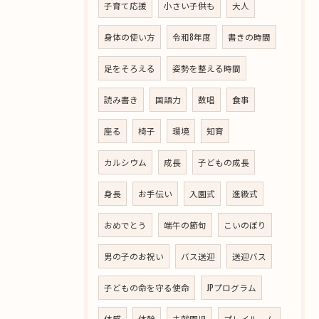
子育て応援
小さい子供も
大人
身体の使い方
令和8年度
書きの時間
足をそろえる
姿勢を整える時間
読み書き
国語力
数唱
食事
座る
椅子
環境
知育
カルシウム
成長
子どもの成長
身長
お手伝い
入園式
進級式
おめでとう
端午の節句
こいのぼり
男の子のお祝い
バス送迎
送迎バス
子どもの命を守る使命
JPプログラム
体感
体幹
未就園児
プレイルーム