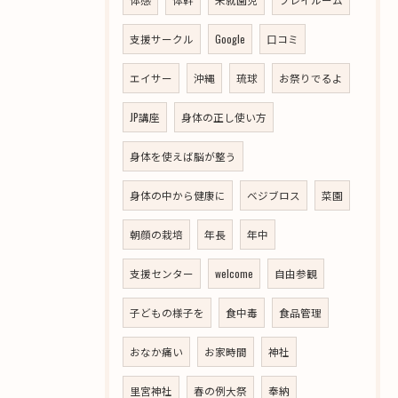
支援サークル
Google
口コミ
エイサー
沖縄
琉球
お祭りでるよ
JP講座
身体の正し使い方
身体を使えば脳が整う
身体の中から健康に
ベジブロス
菜園
朝顔の栽培
年長
年中
支援センター
welcome
自由参観
子どもの様子を
食中毒
食品管理
おなか痛い
お家時間
神社
里宮神社
春の例大祭
奉納