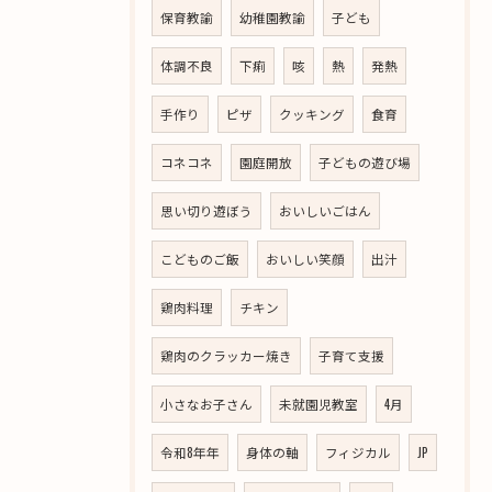
保育教諭
幼稚園教諭
子ども
体調不良
下痢
咳
熱
発熱
手作り
ピザ
クッキング
食育
コネコネ
園庭開放
子どもの遊び場
思い切り遊ぼう
おいしいごはん
こどものご飯
おいしい笑顔
出汁
鶏肉料理
チキン
鶏肉のクラッカー焼き
子育て支援
小さなお子さん
未就園児教室
4月
令和8年年
身体の軸
フィジカル
JP