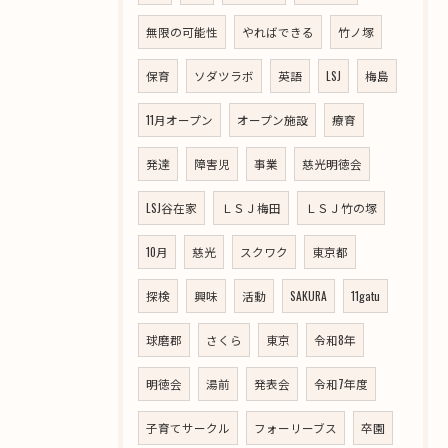
無限の可能性
やればできる
竹ノ塚
保育
ソダツラボ
英語
LSJ
梅島
11月オープン
オープン施設
療育
発達
障害児
事業
慈光明徳会
LSJ谷在家
ＬＳＪ梅田
ＬＳＪ竹の塚
10月
慈光
スクワク
東京都
探検
興味
活動
SAKURA
11gatu
球磨郡
さくら
東京
令和8年
明徳会
湯前
発表会
令和7年度
子育てサークル
フォーリーブス
卒園