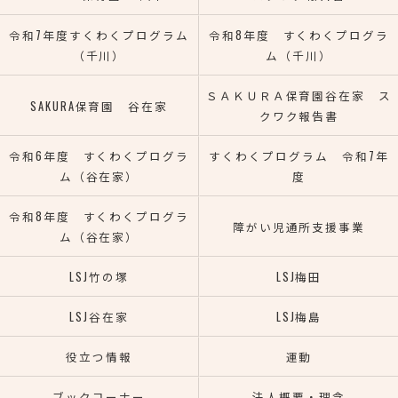
令和7年度すくわくプログラム
令和8年度 すくわくプログラ
（千川）
ム（千川）
ＳＡＫＵＲＡ保育園谷在家 ス
SAKURA保育園 谷在家
クワク報告書
令和6年度 すくわくプログラ
すくわくプログラム 令和7年
ム（谷在家）
度
令和8年度 すくわくプログラ
障がい児通所支援事業
ム（谷在家）
LSJ竹の塚
LSJ梅田
LSJ谷在家
LSJ梅島
役立つ情報
運動
ブックコーナー
法人概要・理念