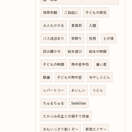
保育参観
ご自由に
子どもの病気
大人もかかる
夏風邪
入園
バス送迎あり
笹飾り
短冊
七夕様
読み聞かせ
絵本選び
絵本の時間
子どもの時間
熱中症予防
暑い夏
酷暑
子どもの熱中症
冷やしうどん
レパートリー
おいしい
うどん
ちゅるちゅる
SmileTime
たかふみ先生との親子で体操
おもいっきり動くぞ～
新宿エイサー