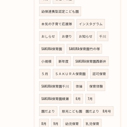
幼保連携型認定こども園
本気の子育て応援隊
インスタグラム
おしらせ
お便り
お知らせ
千川
SAKURA保育園
SAKURA保育園竹の塚
小規模
新年度
SAKURA保育園西新井
５月
ＳＡＫＵＲＡ保育園
認可保育
SAKURA保育園千川
体操
保育体験
SAKURA保育園綾瀬
6月
7月
園だより
慈光こども園 園だより 8月号
8月
9月
幼児保育
乳児保育