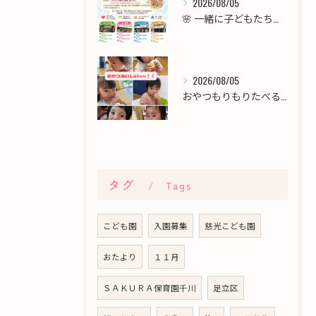
2026/08/05
🌸 一緒に子どもたちの未来を育てませんか？職員募集 🌸
2026/08/05
おやつもりもりたべるよ！！
タグ
Tags
こども園
入園募集
慈光こども園
おたより
１１月
ＳＡＫＵＲＡ保育園千川
足立区