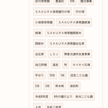
認可保育園
豊島区
11月
園児募集
ＳＡＫＵＲＡ保育園竹の塚
竹の塚
小規模保育園
ＳＡＫＵＲＡ保育園綾瀬
綾瀬
ＳＡＫＵＲＡ保育園西新井
西新井
ＳＡＫＵＲＡ保育園谷在家
谷在家
ＬＳＪ
障害児通所支援事業
自己評価
遠足
秋
ホイホイ広場
芋ほり
12月
1月
認定こども園
2月
3月
熊本県
湯前町
令和6年度
4月の園だより 慈光こども園
４月
令和７年度