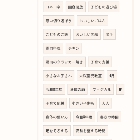
コネコネ
園庭開放
子どもの遊び場
思い切り遊ぼう
おいしいごはん
こどものご飯
おいしい笑顔
出汁
鶏肉料理
チキン
鶏肉のクラッカー焼き
子育て支援
小さなお子さん
未就園児教室
4月
令和8年年
身体の軸
フィジカル
JP
子育て応援
小さい子供も
大人
身体の使い方
令和8年度
書きの時間
足をそろえる
姿勢を整える時間