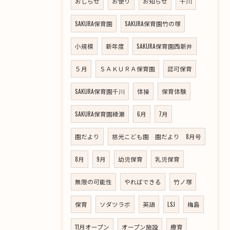
おしらせ
お便り
お知らせ
千川
SAKURA保育園
SAKURA保育園竹の塚
小規模
新年度
SAKURA保育園西新井
５月
ＳＡＫＵＲＡ保育園
認可保育
SAKURA保育園千川
体操
保育体験
SAKURA保育園綾瀬
6月
7月
園だより
慈光こども園 園だより 8月号
8月
9月
幼児保育
乳児保育
無限の可能性
やればできる
竹ノ塚
保育
ソダツラボ
英語
LSJ
梅島
11月オープン
オープン施設
療育