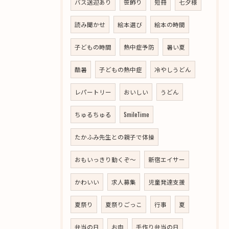
バス送迎あり
笹飾り
短冊
七夕様
読み聞かせ
絵本選び
絵本の時間
子どもの時間
熱中症予防
暑い夏
酷暑
子どもの熱中症
冷やしうどん
レパートリー
おいしい
うどん
ちゅるちゅる
SmileTime
たかふみ先生との親子で体操
おもいっきり動くぞ～
新宿エイサー
かわいい
求人募集
児童発達支援
夏祭り
夏祭りごっこ
行事
夏
弁当の日
お肉
手作り弁当の日