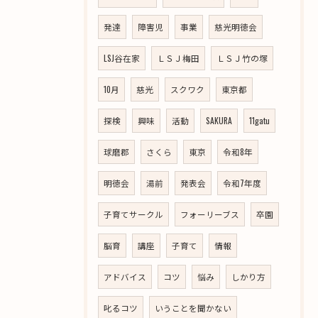
発達
障害児
事業
慈光明徳会
LSJ谷在家
ＬＳＪ梅田
ＬＳＪ竹の塚
10月
慈光
スクワク
東京都
探検
興味
活動
SAKURA
11gatu
球磨郡
さくら
東京
令和8年
明徳会
湯前
発表会
令和7年度
子育てサークル
フォーリーブス
卒園
脳育
講座
子育て
情報
アドバイス
コツ
悩み
しかり方
叱るコツ
いうことを聞かない