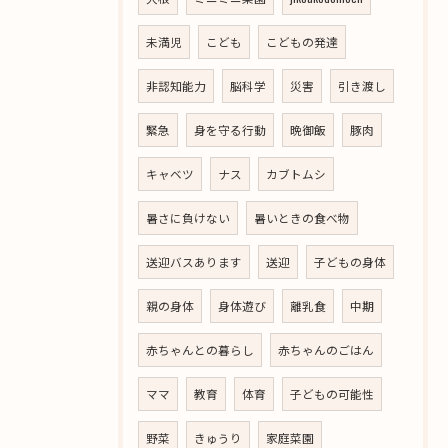
未満児
こども
こどもの発達
非認知能力
脳科学
災害
引き渡し
緊急
身を守る行動
晩御飯
豚肉
キャベツ
ナス
カブトムシ
暑さに負けない
暑いときの食べ物
送迎バスあります
送迎
子どもの身体
親の身体
身体遊び
離乳食
中期
赤ちゃんとの暮らし
赤ちゃんのごはん
ママ
教育
体育
子どもの可能性
野菜
きゅうり
家庭菜園