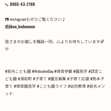
📞
0966-43-2180
📷 Instagramもぜひご覧ください♪
@jikou_kodomoen
皆さまのお越しを職員一同、心よりお待ちしています🌈
💛
#慈光こども園 #WelcomeDay #保育参観 #園見学 #認定こ
ども園 #湯前町 #子育て #園児募集 #子育て応援 #熊本子
育て #保育園見学 #こども園ライフ #幼児教育 #慈光メソ
ッド
--------------------------------------------------------------------