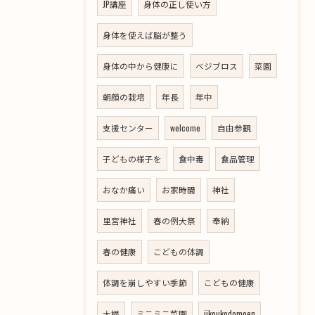
JP講座
身体の正し使い方
身体を使えば脳が整う
身体の中から健康に
ベジブロス
菜園
朝顔の栽培
年長
年中
支援センター
welcome
自由参観
子どもの様子を
食中毒
食品管理
おなか痛い
お家時間
神社
里宮神社
春の例大祭
奉納
春の健康
こどもの体調
体調を崩しやすい季節
こどもの健康
大根
ミニミニ菜園
jikoukodomoen