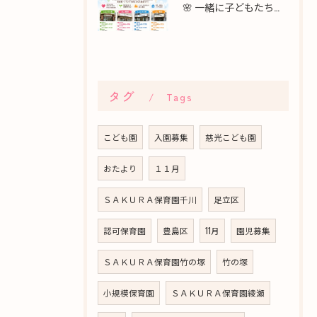
🌸 一緒に子どもたちの未来を育てませんか？職員募集 🌸
タグ
Tags
こども園
入園募集
慈光こども園
おたより
１１月
ＳＡＫＵＲＡ保育園千川
足立区
認可保育園
豊島区
11月
園児募集
ＳＡＫＵＲＡ保育園竹の塚
竹の塚
小規模保育園
ＳＡＫＵＲＡ保育園綾瀬