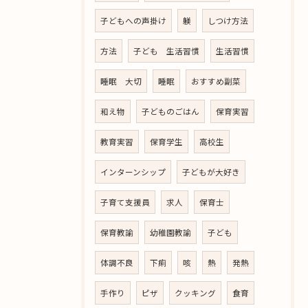
子どもへの声掛け
躾
しつけ方法
方法
子ども 生活習慣
生活習慣
睡眠 大切
睡眠
おすすめ副菜
和え物
子どものごはん
保育実習
教育実習
保育学生
高校生
インターンシップ
子どもが大好き
子育て支援員
求人
保育士
保育教諭
幼稚園教諭
子ども
体調不良
下痢
咳
熱
発熱
手作り
ピザ
クッキング
食育