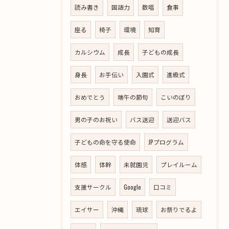
読み書き
国語力
数唱
食事
座る
椅子
環境
知育
カルシウム
成長
子どもの成長
身長
お手伝い
入園式
進級式
おめでとう
端午の節句
こいのぼり
男の子のお祝い
バス送迎
送迎バス
子どもの命を守る使命
JPプログラム
体感
体幹
未就園児
プレイルーム
支援サークル
Google
口コミ
エイサー
沖縄
琉球
お祭りでるよ