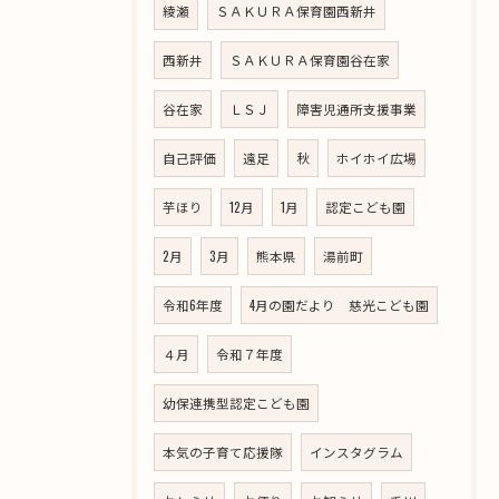
綾瀬
ＳＡＫＵＲＡ保育園西新井
西新井
ＳＡＫＵＲＡ保育園谷在家
谷在家
ＬＳＪ
障害児通所支援事業
自己評価
遠足
秋
ホイホイ広場
芋ほり
12月
1月
認定こども園
2月
3月
熊本県
湯前町
令和6年度
4月の園だより 慈光こども園
４月
令和７年度
幼保連携型認定こども園
本気の子育て応援隊
インスタグラム