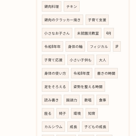
鶏肉料理
チキン
鶏肉のクラッカー焼き
子育て支援
小さなお子さん
未就園児教室
4月
令和8年年
身体の軸
フィジカル
JP
子育て応援
小さい子供も
大人
身体の使い方
令和8年度
書きの時間
足をそろえる
姿勢を整える時間
読み書き
国語力
数唱
食事
座る
椅子
環境
知育
カルシウム
成長
子どもの成長