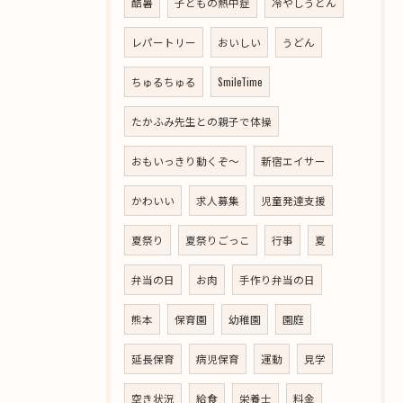
酷暑
子どもの熱中症
冷やしうどん
レパートリー
おいしい
うどん
ちゅるちゅる
SmileTime
たかふみ先生との親子で体操
おもいっきり動くぞ～
新宿エイサー
かわいい
求人募集
児童発達支援
夏祭り
夏祭りごっこ
行事
夏
弁当の日
お肉
手作り弁当の日
熊本
保育園
幼稚園
園庭
延長保育
病児保育
運動
見学
空き状況
給食
栄養士
料金