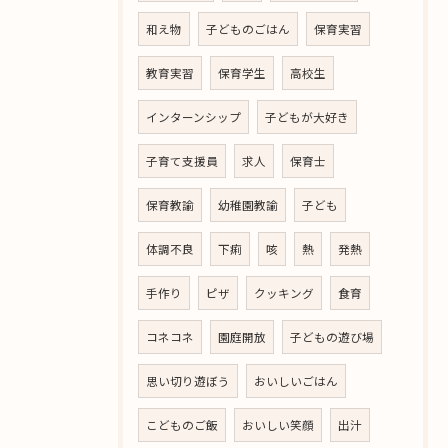
和え物
子どものごはん
保育実習
教育実習
保育学生
高校生
インターンシップ
子どもが大好き
子育て支援員
求人
保育士
保育教諭
幼稚園教諭
子ども
体調不良
下痢
咳
熱
発熱
手作り
ピザ
クッキング
食育
コネコネ
園庭開放
子どもの遊び場
思い切り遊ぼう
おいしいごはん
こどものご飯
おいしい笑顔
出汁