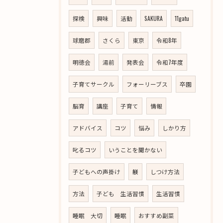
探検
興味
活動
SAKURA
11gatu
球磨郡
さくら
東京
令和8年
明徳会
湯前
発表会
令和7年度
子育てサークル
フォーリーブス
卒園
脳育
講座
子育て
情報
アドバイス
コツ
悩み
しかり方
叱るコツ
いうことを聞かない
子どもへの声掛け
躾
しつけ方法
方法
子ども 生活習慣
生活習慣
睡眠 大切
睡眠
おすすめ副菜