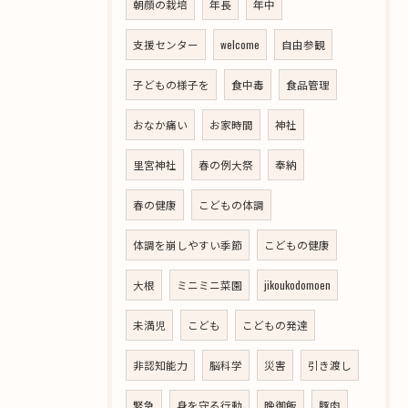
朝顔の栽培
年長
年中
支援センター
welcome
自由参観
子どもの様子を
食中毒
食品管理
おなか痛い
お家時間
神社
里宮神社
春の例大祭
奉納
春の健康
こどもの体調
体調を崩しやすい季節
こどもの健康
大根
ミニミニ菜園
jikoukodomoen
未満児
こども
こどもの発達
非認知能力
脳科学
災害
引き渡し
緊急
身を守る行動
晩御飯
豚肉