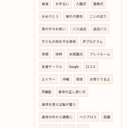
身長
お手伝い
入園式
進級式
おめでとう
端午の節句
こいのぼり
男の子のお祝い
バス送迎
送迎バス
子どもの命を守る使命
JPプログラム
体感
体幹
未就園児
プレイルーム
支援サークル
Google
口コミ
エイサー
沖縄
琉球
お祭りでるよ
JP講座
身体の正し使い方
身体を使えば脳が整う
身体の中から健康に
ベジブロス
菜園