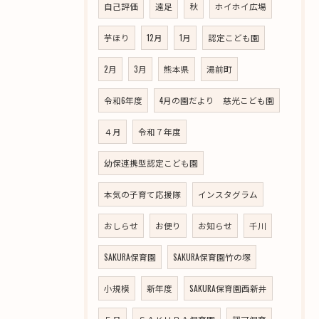
自己評価
遠足
秋
ホイホイ広場
芋ほり
12月
1月
認定こども園
2月
3月
熊本県
湯前町
令和6年度
4月の園だより 慈光こども園
４月
令和７年度
幼保連携型認定こども園
本気の子育て応援隊
インスタグラム
おしらせ
お便り
お知らせ
千川
SAKURA保育園
SAKURA保育園竹の塚
小規模
新年度
SAKURA保育園西新井