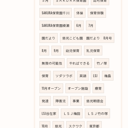
５月
ＳＡＫＵＲＡ保育園
認可保育
SAKURA保育園千川
体操
保育体験
SAKURA保育園綾瀬
6月
7月
園だより
慈光こども園 園だより 8月号
8月
9月
幼児保育
乳児保育
無限の可能性
やればできる
竹ノ塚
保育
ソダツラボ
英語
LSJ
梅島
11月オープン
オープン施設
療育
発達
障害児
事業
慈光明徳会
LSJ谷在家
ＬＳＪ梅田
ＬＳＪ竹の塚
10月
慈光
スクワク
東京都