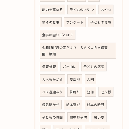
能力を高める
子どものおやつ
おやつ
第４の食事
アンケート
子どもの食事
食事の困りごとは？
令和8年7月の園だより ＳＡＫＵＲＡ保育
園 綾瀬
保育参観
ご自由に
子どもの病気
大人もかかる
夏風邪
入園
バス送迎あり
笹飾り
短冊
七夕様
読み聞かせ
絵本選び
絵本の時間
子どもの時間
熱中症予防
暑い夏