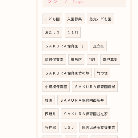
タグ
Tags
こども園
入園募集
慈光こども園
おたより
１１月
ＳＡＫＵＲＡ保育園千川
足立区
認可保育園
豊島区
11月
園児募集
ＳＡＫＵＲＡ保育園竹の塚
竹の塚
小規模保育園
ＳＡＫＵＲＡ保育園綾瀬
綾瀬
ＳＡＫＵＲＡ保育園西新井
西新井
ＳＡＫＵＲＡ保育園谷在家
谷在家
ＬＳＪ
障害児通所支援事業