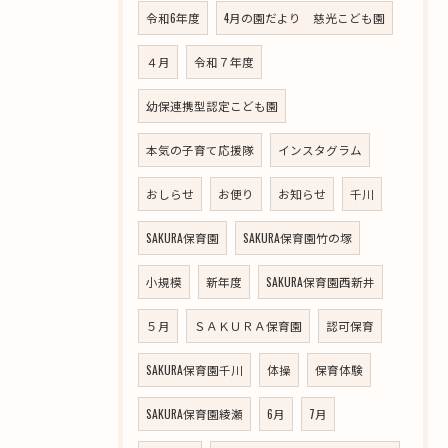
令和6年度
4月の園だより 慈光こども園
４月
令和７年度
幼保連携型認定こども園
本気の子育て応援隊
インスタグラム
おしらせ
お便り
お知らせ
千川
SAKURA保育園
SAKURA保育園竹の塚
小規模
新年度
SAKURA保育園西新井
５月
ＳＡＫＵＲＡ保育園
認可保育
SAKURA保育園千川
体操
保育体験
SAKURA保育園綾瀬
6月
7月