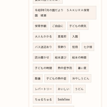
令和8年7月の園だより ＳＡＫＵＲＡ保育
園 綾瀬
保育参観
ご自由に
子どもの病気
大人もかかる
夏風邪
入園
バス送迎あり
笹飾り
短冊
七夕様
読み聞かせ
絵本選び
絵本の時間
子どもの時間
熱中症予防
暑い夏
酷暑
子どもの熱中症
冷やしうどん
レパートリー
おいしい
うどん
ちゅるちゅる
SmileTime