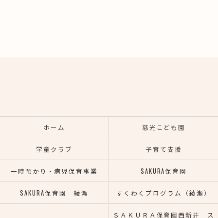
ホーム
慈光こども園
学童クラブ
子育て支援
一時預かり・病児保育事業
SAKURA保育園
SAKURA保育園 綾瀬
すくわくプログラム（綾瀬）
ＳＡＫＵＲＡ保育園西新井 ス