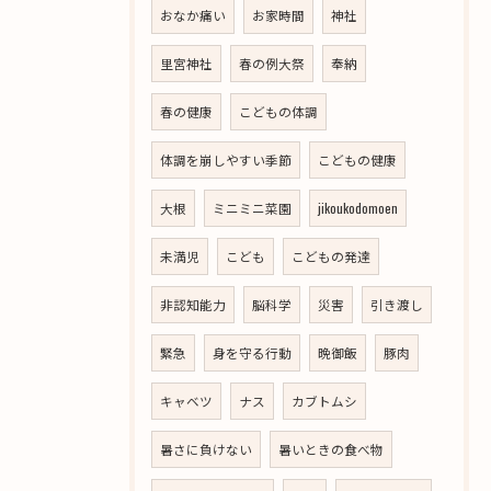
おなか痛い
お家時間
神社
里宮神社
春の例大祭
奉納
春の健康
こどもの体調
体調を崩しやすい季節
こどもの健康
大根
ミニミニ菜園
jikoukodomoen
未満児
こども
こどもの発達
非認知能力
脳科学
災害
引き渡し
緊急
身を守る行動
晩御飯
豚肉
キャベツ
ナス
カブトムシ
暑さに負けない
暑いときの食べ物