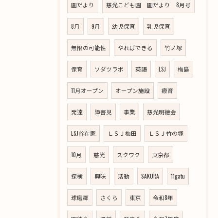
園だより
慈光こども園 園だより 8月号
8月
9月
幼児保育
乳児保育
無限の可能性
やればできる
竹ノ塚
保育
ソダツラボ
英語
LSJ
梅島
11月オープン
オープン施設
療育
発達
障害児
事業
慈光明徳会
LSJ谷在家
ＬＳＪ梅田
ＬＳＪ竹の塚
10月
慈光
スクワク
東京都
探検
興味
活動
SAKURA
11gatu
球磨郡
さくら
東京
令和8年