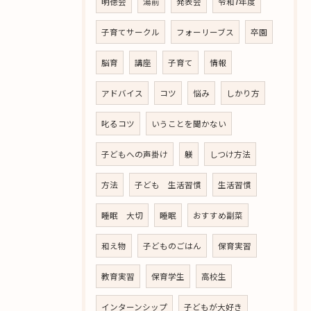
明徳会
湯前
発表会
令和7年度
子育てサークル
フォーリーブス
卒園
脳育
講座
子育て
情報
アドバイス
コツ
悩み
しかり方
叱るコツ
いうことを聞かない
子どもへの声掛け
躾
しつけ方法
方法
子ども 生活習慣
生活習慣
睡眠 大切
睡眠
おすすめ副菜
和え物
子どものごはん
保育実習
教育実習
保育学生
高校生
インターンシップ
子どもが大好き