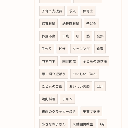
子育て支援員
求人
保育士
保育教諭
幼稚園教諭
子ども
体調不良
下痢
咳
熱
発熱
手作り
ピザ
クッキング
食育
コネコネ
園庭開放
子どもの遊び場
思い切り遊ぼう
おいしいごはん
こどものご飯
おいしい笑顔
出汁
鶏肉料理
チキン
鶏肉のクラッカー焼き
子育て支援
小さなお子さん
未就園児教室
4月