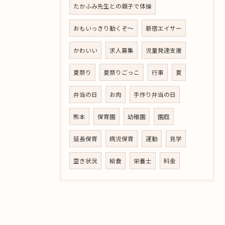
たかふみ先生との親子で体操
おもいっきり動くぞ～
新宿エイサー
かわいい
求人募集
児童発達支援
夏祭り
夏祭りごっこ
行事
夏
弁当の日
お肉
手作り弁当の日
熊本
保育園
幼稚園
園庭
延長保育
病児保育
運動
見学
空き状況
給食
栄養士
料金