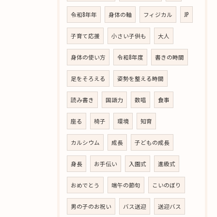
令和8年年
身体の軸
フィジカル
JP
子育て応援
小さい子供も
大人
身体の使い方
令和8年度
書きの時間
足をそろえる
姿勢を整える時間
読み書き
国語力
数唱
食事
座る
椅子
環境
知育
カルシウム
成長
子どもの成長
身長
お手伝い
入園式
進級式
おめでとう
端午の節句
こいのぼり
男の子のお祝い
バス送迎
送迎バス