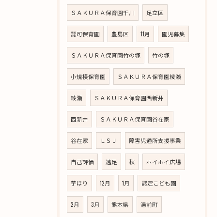
ＳＡＫＵＲＡ保育園千川
足立区
認可保育園
豊島区
11月
園児募集
ＳＡＫＵＲＡ保育園竹の塚
竹の塚
小規模保育園
ＳＡＫＵＲＡ保育園綾瀬
綾瀬
ＳＡＫＵＲＡ保育園西新井
西新井
ＳＡＫＵＲＡ保育園谷在家
谷在家
ＬＳＪ
障害児通所支援事業
自己評価
遠足
秋
ホイホイ広場
芋ほり
12月
1月
認定こども園
2月
3月
熊本県
湯前町