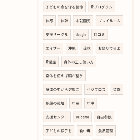
子どもの命を守る使命
JPプログラム
体感
体幹
未就園児
プレイルーム
支援サークル
Google
口コミ
エイサー
沖縄
琉球
お祭りでるよ
JP講座
身体の正し使い方
身体を使えば脳が整う
身体の中から健康に
ベジブロス
菜園
朝顔の栽培
年長
年中
支援センター
welcome
自由参観
子どもの様子を
食中毒
食品管理