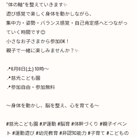
“体の軸”を整えていきます✨
遊び感覚で楽しく身体を動かしながら、
集中力・姿勢・バランス感覚・自己肯定感へとつながっ
ていく時間です😊
小さなお子さまから参加OK！
親子で一緒に楽しみませんか？✨
📍6月6日(土) 10時〜
📍慈光こども園
📍参加自由・参加無料
〜身体を動かし、脳を整え、心を育てる〜
#慈光こども園 #JP運動 #脳育 #体幹づくり #親子イベン
ト #運動遊び #幼児教育 #非認知能力 #子育て #こどもの