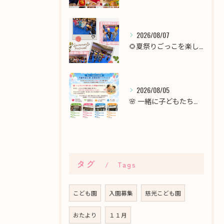
2026/08/07
🌻夏祭りごっこを楽しみました！🎆
2026/08/05
🌸 一緒に子どもたちの未来を育てませんか？職員募集 🌸
タグ
Tags
こども園
入園募集
慈光こども園
おたより
１１月