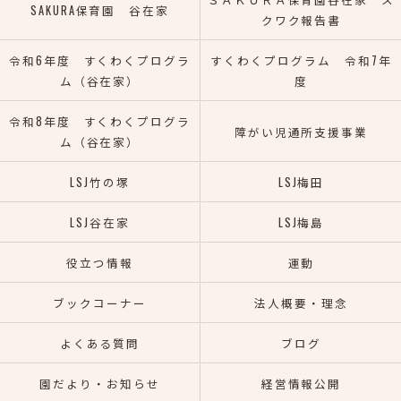
SAKURA保育園 谷在家
クワク報告書
令和6年度 すくわくプログラ
すくわくプログラム 令和7年
ム（谷在家）
度
令和8年度 すくわくプログラ
障がい児通所支援事業
ム（谷在家）
LSJ竹の塚
LSJ梅田
LSJ谷在家
LSJ梅島
役立つ情報
運動
ブックコーナー
法人概要・理念
よくある質問
ブログ
園だより・お知らせ
経営情報公開