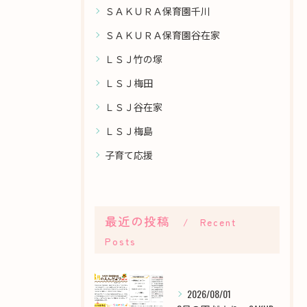
ＳＡＫＵＲＡ保育園千川
ＳＡＫＵＲＡ保育園谷在家
ＬＳＪ竹の塚
ＬＳＪ梅田
ＬＳＪ谷在家
ＬＳＪ梅島
子育て応援
最近の投稿
Recent
Posts
2026/08/01