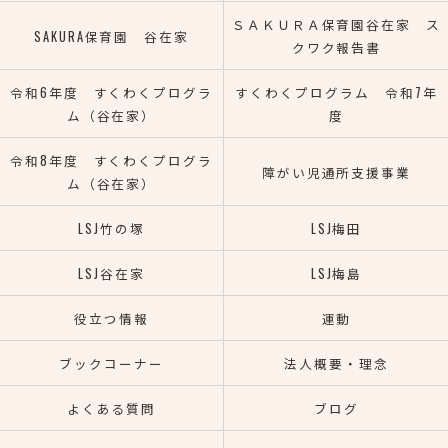
ＳＡＫＵＲＡ保育園谷在家 ス
SAKURA保育園 谷在家
クワク報告書
令和6年度 すくわくプログラ
すくわくプログラム 令和7年
ム（谷在家）
度
令和8年度 すくわくプログラ
障がい児通所支援事業
ム（谷在家）
LSJ竹の塚
LSJ梅田
LSJ谷在家
LSJ梅島
役立つ情報
運動
ブックコーナー
法人概要・理念
よくある質問
ブログ