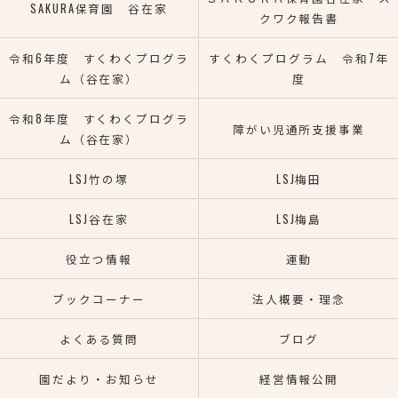
SAKURA保育園 谷在家
クワク報告書
令和6年度 すくわくプログラ
すくわくプログラム 令和7年
ム（谷在家）
度
令和8年度 すくわくプログラ
障がい児通所支援事業
ム（谷在家）
LSJ竹の塚
LSJ梅田
LSJ谷在家
LSJ梅島
役立つ情報
運動
ブックコーナー
法人概要・理念
よくある質問
ブログ
園だより・お知らせ
経営情報公開