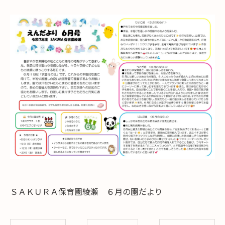
ＳＡＫＵＲＡ保育園綾瀬 ６月の園だより