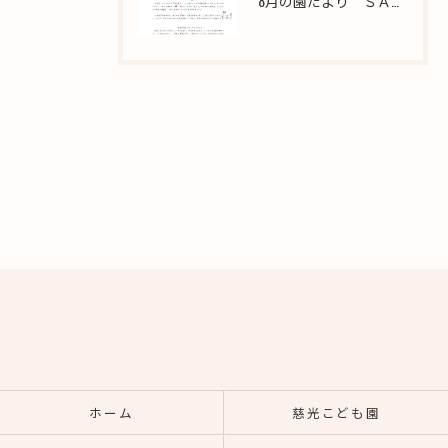
8月の園だより ＳＡＫＵＲＡ保育園西新井
ホーム
慈光こども園