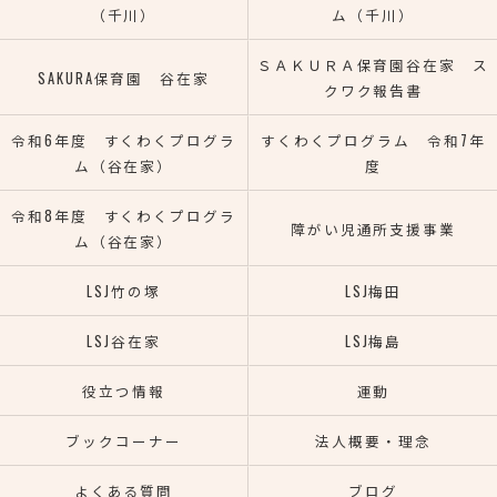
（千川）
ム（千川）
ＳＡＫＵＲＡ保育園谷在家 ス
SAKURA保育園 谷在家
クワク報告書
令和6年度 すくわくプログラ
すくわくプログラム 令和7年
ム（谷在家）
度
令和8年度 すくわくプログラ
障がい児通所支援事業
ム（谷在家）
LSJ竹の塚
LSJ梅田
LSJ谷在家
LSJ梅島
役立つ情報
運動
ブックコーナー
法人概要・理念
よくある質問
ブログ