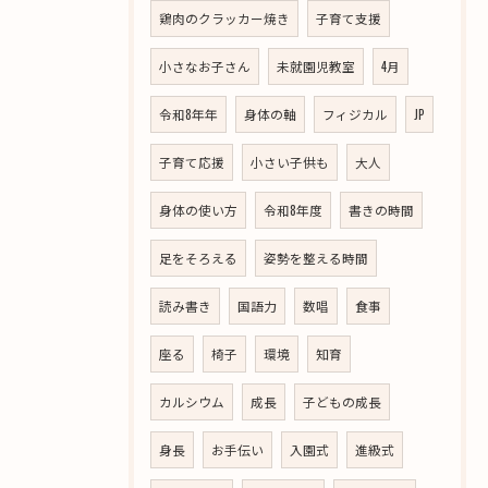
鶏肉のクラッカー焼き
子育て支援
小さなお子さん
未就園児教室
4月
令和8年年
身体の軸
フィジカル
JP
子育て応援
小さい子供も
大人
身体の使い方
令和8年度
書きの時間
足をそろえる
姿勢を整える時間
読み書き
国語力
数唱
食事
座る
椅子
環境
知育
カルシウム
成長
子どもの成長
身長
お手伝い
入園式
進級式