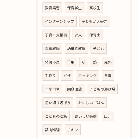
教育実習
保育学生
高校生
インターンシップ
子どもが大好き
子育て支援員
求人
保育士
保育教諭
幼稚園教諭
子ども
体調不良
下痢
咳
熱
発熱
手作り
ピザ
クッキング
食育
コネコネ
園庭開放
子どもの遊び場
思い切り遊ぼう
おいしいごはん
こどものご飯
おいしい笑顔
出汁
鶏肉料理
チキン