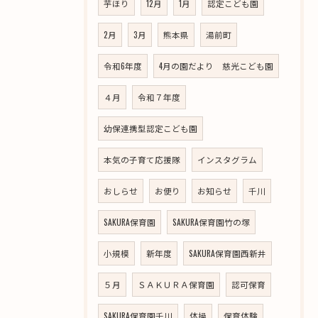
芋ほり
12月
1月
認定こども園
2月
3月
熊本県
湯前町
令和6年度
4月の園だより 慈光こども園
４月
令和７年度
幼保連携型認定こども園
本気の子育て応援隊
インスタグラム
おしらせ
お便り
お知らせ
千川
SAKURA保育園
SAKURA保育園竹の塚
小規模
新年度
SAKURA保育園西新井
５月
ＳＡＫＵＲＡ保育園
認可保育
SAKURA保育園千川
体操
保育体験