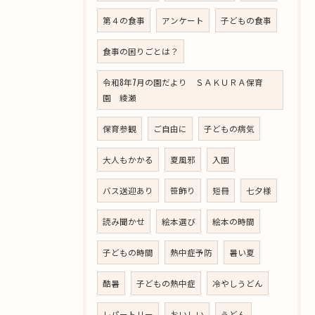
第４の食事
アンケート
子どもの食事
食事の困りごとは？
令和8年7月の園だより ＳＡＫＵＲＡ保育
園 綾瀬
保育参観
ご自由に
子どもの病気
大人もかかる
夏風邪
入園
バス送迎あり
笹飾り
短冊
七夕様
読み聞かせ
絵本選び
絵本の時間
子どもの時間
熱中症予防
暑い夏
酷暑
子どもの熱中症
冷やしうどん
レパートリー
おいしい
うどん