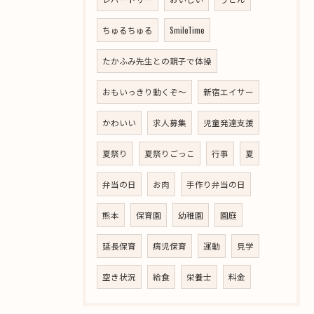
ちゅるちゅる
SmileTime
たかふみ先生との親子で体操
おもいっきり動くぞ～
新宿エイサー
かわいい
求人募集
児童発達支援
夏祭り
夏祭りごっこ
行事
夏
弁当の日
お肉
手作り弁当の日
熊本
保育園
幼稚園
園庭
延長保育
病児保育
運動
見学
空き状況
給食
栄養士
料金