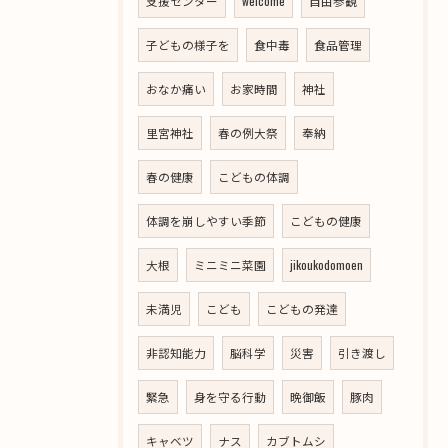
支援センター
welcome
自由参観
子どもの様子を
食中毒
食品管理
おなか痛い
お家時間
神社
里宮神社
春の例大祭
奉納
春の健康
こどもの体調
体調を崩しやすい季節
こどもの健康
大根
ミニミニ菜園
jikoukodomoen
未満児
こども
こどもの発達
非認知能力
脳科学
災害
引き渡し
緊急
身を守る行動
晩御飯
豚肉
キャベツ
ナス
カブトムシ