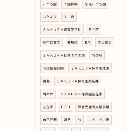
こども園
入園募集
慈光こども園
おたより
１１月
ＳＡＫＵＲＡ保育園千川
足立区
認可保育園
豊島区
11月
園児募集
ＳＡＫＵＲＡ保育園竹の塚
竹の塚
小規模保育園
ＳＡＫＵＲＡ保育園綾瀬
綾瀬
ＳＡＫＵＲＡ保育園西新井
西新井
ＳＡＫＵＲＡ保育園谷在家
谷在家
ＬＳＪ
障害児通所支援事業
自己評価
遠足
秋
ホイホイ広場