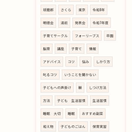
球磨郡
さくら
東京
令和8年
明徳会
湯前
発表会
令和7年度
子育てサークル
フォーリーブス
卒園
脳育
講座
子育て
情報
アドバイス
コツ
悩み
しかり方
叱るコツ
いうことを聞かない
子どもへの声掛け
躾
しつけ方法
方法
子ども 生活習慣
生活習慣
睡眠 大切
睡眠
おすすめ副菜
和え物
子どものごはん
保育実習