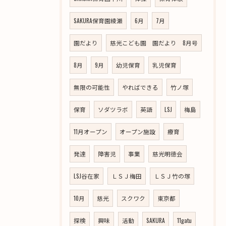
SAKURA保育園綾瀬
6月
7月
園だより
慈光こども園 園だより 8月号
8月
9月
幼児保育
乳児保育
無限の可能性
やればできる
竹ノ塚
保育
ソダツラボ
英語
LSJ
梅島
11月オープン
オープン施設
療育
発達
障害児
事業
慈光明徳会
LSJ谷在家
ＬＳＪ梅田
ＬＳＪ竹の塚
10月
慈光
スクワク
東京都
探検
興味
活動
SAKURA
11gatu