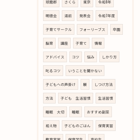
球磨郡
さくら
東京
令和8年
明徳会
湯前
発表会
令和7年度
子育てサークル
フォーリーブス
卒園
脳育
講座
子育て
情報
アドバイス
コツ
悩み
しかり方
叱るコツ
いうことを聞かない
子どもへの声掛け
躾
しつけ方法
方法
子ども 生活習慣
生活習慣
睡眠 大切
睡眠
おすすめ副菜
和え物
子どものごはん
保育実習
教育実習
保育学生
高校生