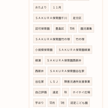
おたより
１１月
ＳＡＫＵＲＡ保育園千川
足立区
認可保育園
豊島区
11月
園児募集
ＳＡＫＵＲＡ保育園竹の塚
竹の塚
小規模保育園
ＳＡＫＵＲＡ保育園綾瀬
綾瀬
ＳＡＫＵＲＡ保育園西新井
西新井
ＳＡＫＵＲＡ保育園谷在家
谷在家
ＬＳＪ
障害児通所支援事業
自己評価
遠足
秋
ホイホイ広場
芋ほり
12月
1月
認定こども園