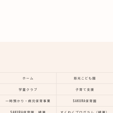
ホーム
慈光こども園
学童クラブ
子育て支援
一時預かり・病児保育事業
SAKURA保育園
SAKURA保育園 綾瀬
すくわくプログラム（綾瀬）