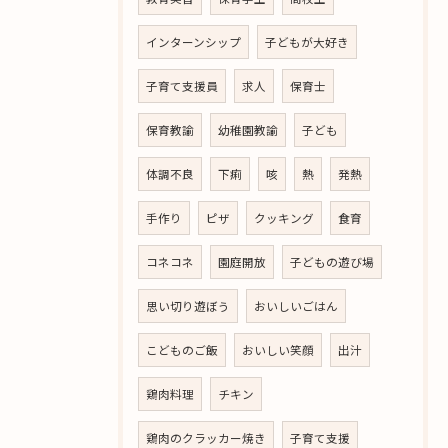
インターンシップ
子どもが大好き
子育て支援員
求人
保育士
保育教諭
幼稚園教諭
子ども
体調不良
下痢
咳
熱
発熱
手作り
ピザ
クッキング
食育
コネコネ
園庭開放
子どもの遊び場
思い切り遊ぼう
おいしいごはん
こどものご飯
おいしい笑顔
出汁
鶏肉料理
チキン
鶏肉のクラッカー焼き
子育て支援