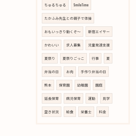
ちゅるちゅる
SmileTime
たかふみ先生との親子で体操
おもいっきり動くぞ～
新宿エイサー
かわいい
求人募集
児童発達支援
夏祭り
夏祭りごっこ
行事
夏
弁当の日
お肉
手作り弁当の日
熊本
保育園
幼稚園
園庭
延長保育
病児保育
運動
見学
空き状況
給食
栄養士
料金