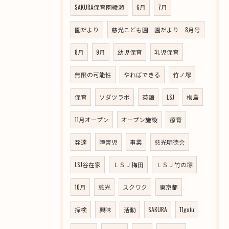
SAKURA保育園綾瀬
6月
7月
園だより
慈光こども園 園だより 8月号
8月
9月
幼児保育
乳児保育
無限の可能性
やればできる
竹ノ塚
保育
ソダツラボ
英語
LSJ
梅島
11月オープン
オープン施設
療育
発達
障害児
事業
慈光明徳会
LSJ谷在家
ＬＳＪ梅田
ＬＳＪ竹の塚
10月
慈光
スクワク
東京都
探検
興味
活動
SAKURA
11gatu