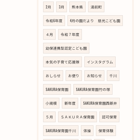
2月
3月
熊本県
湯前町
令和6年度
4月の園だより 慈光こども園
４月
令和７年度
幼保連携型認定こども園
本気の子育て応援隊
インスタグラム
おしらせ
お便り
お知らせ
千川
SAKURA保育園
SAKURA保育園竹の塚
小規模
新年度
SAKURA保育園西新井
５月
ＳＡＫＵＲＡ保育園
認可保育
SAKURA保育園千川
体操
保育体験