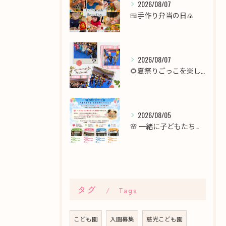
2026/08/07
🍱手作り弁当の日🍙
2026/08/07
🌻夏祭りごっこを楽しみました！🎆
2026/08/05
🌸 一緒に子どもたちの未来を育てませんか？職員募集 🌸
タグ
Tags
こども園
入園募集
慈光こども園