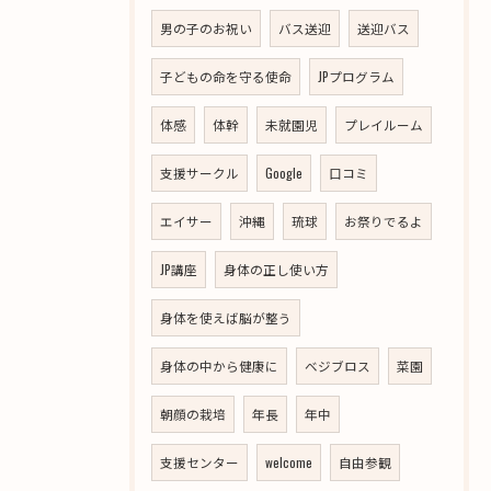
男の子のお祝い
バス送迎
送迎バス
子どもの命を守る使命
JPプログラム
体感
体幹
未就園児
プレイルーム
支援サークル
Google
口コミ
エイサー
沖縄
琉球
お祭りでるよ
JP講座
身体の正し使い方
身体を使えば脳が整う
身体の中から健康に
ベジブロス
菜園
朝顔の栽培
年長
年中
支援センター
welcome
自由参観