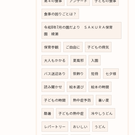
第４の食事
アンケート
子どもの食事
食事の困りごとは？
令和8年7月の園だより ＳＡＫＵＲＡ保育
園 綾瀬
保育参観
ご自由に
子どもの病気
大人もかかる
夏風邪
入園
バス送迎あり
笹飾り
短冊
七夕様
読み聞かせ
絵本選び
絵本の時間
子どもの時間
熱中症予防
暑い夏
酷暑
子どもの熱中症
冷やしうどん
レパートリー
おいしい
うどん