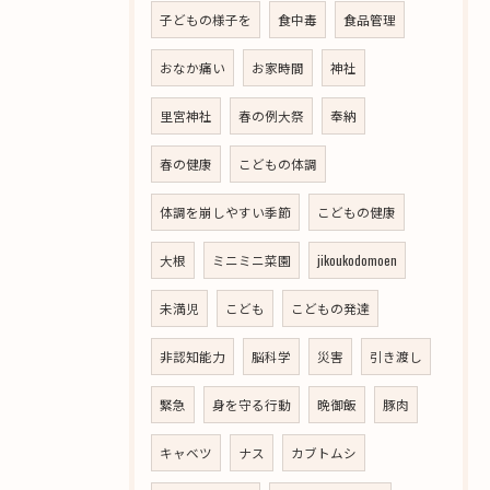
子どもの様子を
食中毒
食品管理
おなか痛い
お家時間
神社
里宮神社
春の例大祭
奉納
春の健康
こどもの体調
体調を崩しやすい季節
こどもの健康
大根
ミニミニ菜園
jikoukodomoen
未満児
こども
こどもの発達
非認知能力
脳科学
災害
引き渡し
緊急
身を守る行動
晩御飯
豚肉
キャベツ
ナス
カブトムシ