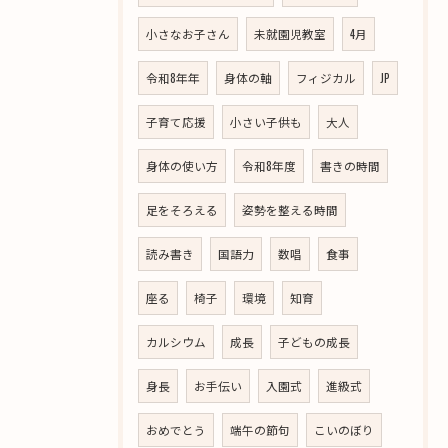
小さなお子さん
未就園児教室
4月
令和8年年
身体の軸
フィジカル
JP
子育て応援
小さい子供も
大人
身体の使い方
令和8年度
書きの時間
足をそろえる
姿勢を整える時間
読み書き
国語力
数唱
食事
座る
椅子
環境
知育
カルシウム
成長
子どもの成長
身長
お手伝い
入園式
進級式
おめでとう
端午の節句
こいのぼり