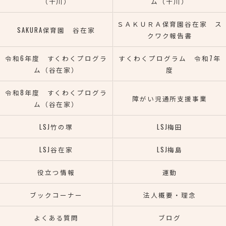
（千川）
ム（千川）
ＳＡＫＵＲＡ保育園谷在家 ス
SAKURA保育園 谷在家
クワク報告書
令和6年度 すくわくプログラ
すくわくプログラム 令和7年
ム（谷在家）
度
令和8年度 すくわくプログラ
障がい児通所支援事業
ム（谷在家）
LSJ竹の塚
LSJ梅田
LSJ谷在家
LSJ梅島
役立つ情報
運動
ブックコーナー
法人概要・理念
よくある質問
ブログ