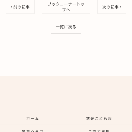
ブックコーナートッ
< 前の記事
次の記事 >
プへ
一覧に戻る
ホーム
慈光こども園
学童クラブ
子育て支援