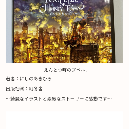
「えんとつ町のプペル」
著者：にしのあきひろ
出版社㈱：幻冬舎
～綺麗なイラストと素敵なストーリーに感動です～