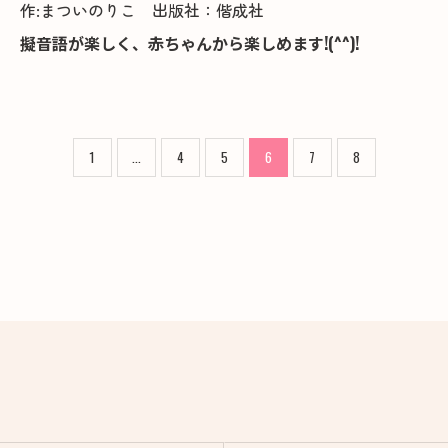
作:まついのりこ 出版社：偕成社
擬音語が楽しく、赤ちゃんから楽しめます!(^^)!
1
...
4
5
6
7
8