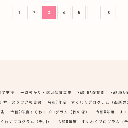
1
2
3
4
5
...
8
育て支援
一時預かり・病児保育事業
SAKURA保育園
SAKUR
新井 スクワク報告書
令和7年度 すくわくプログラム（西新井
報告
令和7年度すくわくプログラム（竹の塚）
令和8年度 す
すくわくプログラム（千川）
令和8年度 すくわくプログラム（