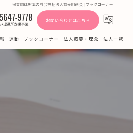
保育園は熊本の社会福祉法人慈光明徳会 | ブックコーナー
5647-9778
お問い合わせはこちら
い児通所支援事業
報
運動
ブックコーナー
法人概要・理念
法人一覧
よくある質問
ブログ
園だより・お知らせ
経営情報公開