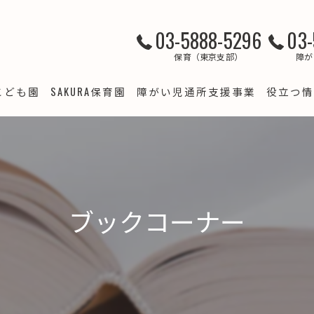
03-5888-5296
03-
保育（東京支部）
障が
こども園
SAKURA保育園
障がい児通所支援事業
役立つ情
クラブ
SAKURA保育園 綾瀬
LSJ竹の塚
すくわくプログラム（綾瀬）
て支援
LSJ梅田
SAKURA保育園 西新井
預かり・病児保育事業
LSJ谷在家
ブックコーナー
ＳＡＫＵＲＡ保育園西新井 スクワク報告書
LSJ梅島
SAKURA保育園 竹の塚
すくわくプログラム 報告