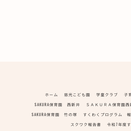
ホーム
慈光こども園
学童クラブ
子
SAKURA保育園 西新井
ＳＡＫＵＲＡ保育園西
SAKURA保育園 竹の塚
すくわくプログラム 
スクワク報告書
令和7年度