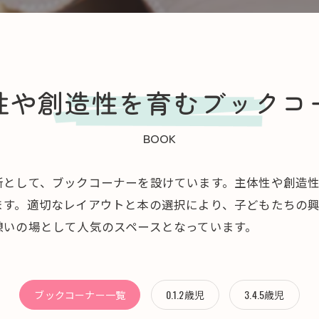
SAKURA保育園 千川
スクワク報告書
SAKURA保育園 谷在家
性や創造性を育むブックコ
ＳＡＫＵＲＡ保育園谷在家 スクワク報告書
BOOK
所として、ブックコーナーを設けています。主体性や創造
ます。適切なレイアウトと本の選択により、子どもたちの
憩いの場として人気のスペースとなっています。
ブックコーナー一覧
0.1.2歳児
3.4.5歳児