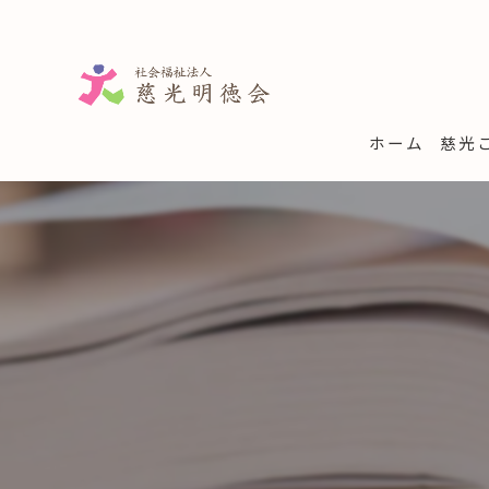
ホーム
慈光
学童
子育
一時