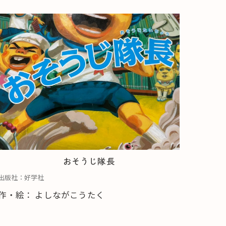
おそうじ隊長
出版社：好学社
作・絵： よしながこうたく