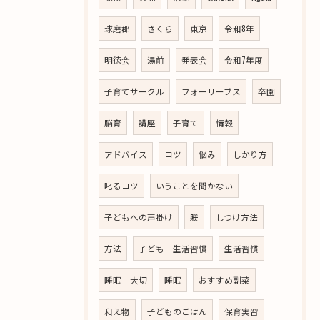
球磨郡
さくら
東京
令和8年
明徳会
湯前
発表会
令和7年度
子育てサークル
フォーリーブス
卒園
脳育
講座
子育て
情報
アドバイス
コツ
悩み
しかり方
叱るコツ
いうことを聞かない
子どもへの声掛け
躾
しつけ方法
方法
子ども 生活習慣
生活習慣
睡眠 大切
睡眠
おすすめ副菜
和え物
子どものごはん
保育実習