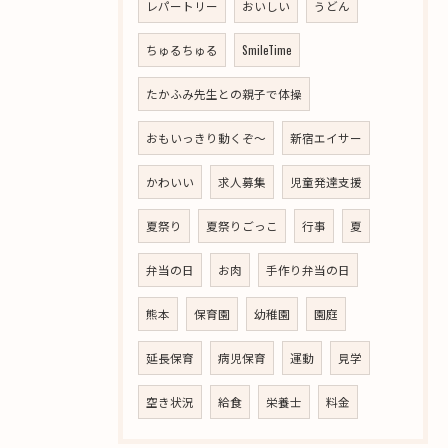
レパートリー
おいしい
うどん
ちゅるちゅる
SmileTime
たかふみ先生との親子で体操
おもいっきり動くぞ～
新宿エイサー
かわいい
求人募集
児童発達支援
夏祭り
夏祭りごっこ
行事
夏
弁当の日
お肉
手作り弁当の日
熊本
保育園
幼稚園
園庭
延長保育
病児保育
運動
見学
空き状況
給食
栄養士
料金