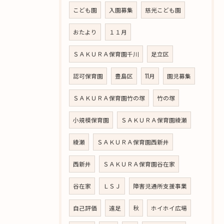
こども園
入園募集
慈光こども園
おたより
１１月
ＳＡＫＵＲＡ保育園千川
足立区
認可保育園
豊島区
11月
園児募集
ＳＡＫＵＲＡ保育園竹の塚
竹の塚
小規模保育園
ＳＡＫＵＲＡ保育園綾瀬
綾瀬
ＳＡＫＵＲＡ保育園西新井
西新井
ＳＡＫＵＲＡ保育園谷在家
谷在家
ＬＳＪ
障害児通所支援事業
自己評価
遠足
秋
ホイホイ広場