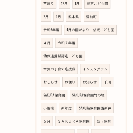
芋ほり
12月
1月
認定こども園
2月
3月
熊本県
湯前町
令和6年度
4月の園だより 慈光こども園
４月
令和７年度
幼保連携型認定こども園
本気の子育て応援隊
インスタグラム
おしらせ
お便り
お知らせ
千川
SAKURA保育園
SAKURA保育園竹の塚
小規模
新年度
SAKURA保育園西新井
５月
ＳＡＫＵＲＡ保育園
認可保育