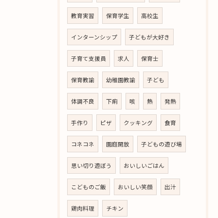
教育実習
保育学生
高校生
インターンシップ
子どもが大好き
子育て支援員
求人
保育士
保育教諭
幼稚園教諭
子ども
体調不良
下痢
咳
熱
発熱
手作り
ピザ
クッキング
食育
コネコネ
園庭開放
子どもの遊び場
思い切り遊ぼう
おいしいごはん
こどものご飯
おいしい笑顔
出汁
鶏肉料理
チキン