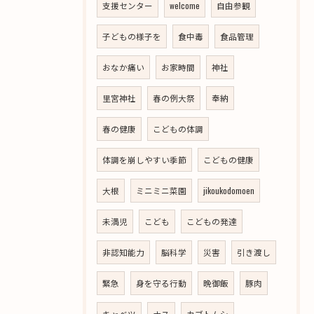
支援センター
welcome
自由参観
子どもの様子を
食中毒
食品管理
おなか痛い
お家時間
神社
里宮神社
春の例大祭
奉納
春の健康
こどもの体調
体調を崩しやすい季節
こどもの健康
大根
ミニミニ菜園
jikoukodomoen
未満児
こども
こどもの発達
非認知能力
脳科学
災害
引き渡し
緊急
身を守る行動
晩御飯
豚肉
キャベツ
ナス
カブトムシ