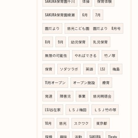
SAKURA保育園千川
体操
保育体験
SAKURA保育園綾瀬
6月
7月
園だより
慈光こども園 園だより 8月号
8月
9月
幼児保育
乳児保育
無限の可能性
やればできる
竹ノ塚
保育
ソダツラボ
英語
LSJ
梅島
11月オープン
オープン施設
療育
発達
障害児
事業
慈光明徳会
LSJ谷在家
ＬＳＪ梅田
ＬＳＪ竹の塚
10月
慈光
スクワク
東京都
探検
興味
活動
SAKURA
11gatu