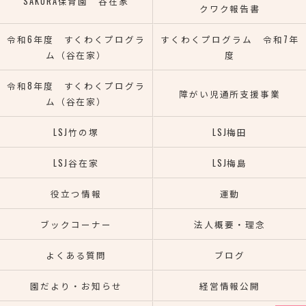
SAKURA保育園 谷在家
クワク報告書
令和6年度 すくわくプログラ
すくわくプログラム 令和7年
ム（谷在家）
度
令和8年度 すくわくプログラ
障がい児通所支援事業
ム（谷在家）
LSJ竹の塚
LSJ梅田
LSJ谷在家
LSJ梅島
役立つ情報
運動
ブックコーナー
法人概要・理念
よくある質問
ブログ
園だより・お知らせ
経営情報公開