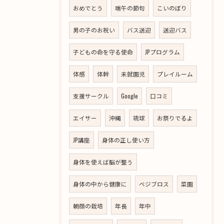
おめでとう
端午の節句
こいのぼり
男の子のお祝い
バス送迎
送迎バス
子どもの命を守る使命
JPプログラム
体感
体幹
未就園児
プレイルーム
支援サークル
Google
口コミ
エイサー
沖縄
琉球
お祭りでるよ
JP講座
身体の正し使い方
身体を使えば脳が整う
身体の中から健康に
ベジブロス
菜園
朝顔の栽培
年長
年中