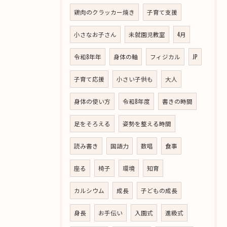
鶏肉のクラッカー焼き
子育て支援
小さなお子さん
未就園児教室
4月
令和8年年
身体の軸
フィジカル
JP
子育て応援
小さい子供も
大人
身体の使い方
令和8年度
書きの時間
足をそろえる
姿勢を整える時間
読み書き
国語力
数唱
食事
座る
椅子
環境
知育
カルシウム
成長
子どもの成長
身長
お手伝い
入園式
進級式