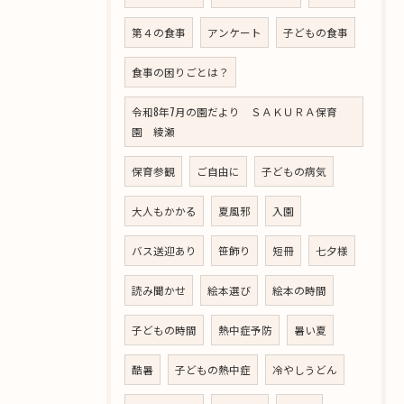
第４の食事
アンケート
子どもの食事
食事の困りごとは？
令和8年7月の園だより ＳＡＫＵＲＡ保育
園 綾瀬
保育参観
ご自由に
子どもの病気
大人もかかる
夏風邪
入園
バス送迎あり
笹飾り
短冊
七夕様
読み聞かせ
絵本選び
絵本の時間
子どもの時間
熱中症予防
暑い夏
酷暑
子どもの熱中症
冷やしうどん