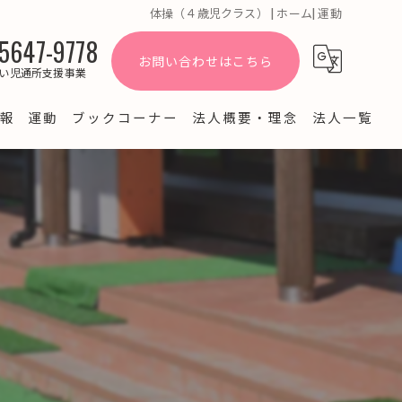
体操（４歳児クラス） | ホーム| 運動
5647-9778
お問い合わせはこちら
い児通所支援事業
報
運動
ブックコーナー
法人概要・理念
法人一覧
よくある質問
ブログ
園だより・お知らせ
経営情報公開