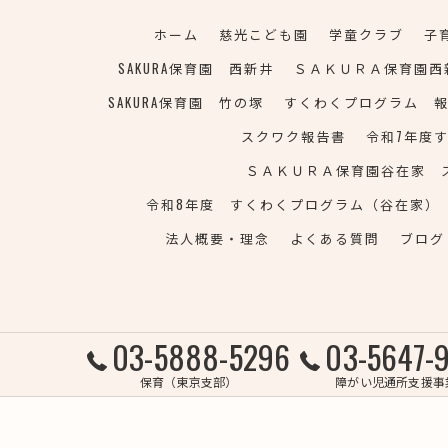
ホーム
慈光こども園
学童クラブ
子
SAKURA保育園 西新井
ＳＡＫＵＲＡ保育園西
SAKURA保育園 竹の塚
すくわくプログラム 
スクワク報告書
令和7年度
ＳＡＫＵＲＡ保育園谷在家 
令和8年度 すくわくプログラム（谷在家）
法人概要・理念
よくある質問
ブログ
03-5888-5296
03-5647-
保育（東京支部）
障がい児通所支援事