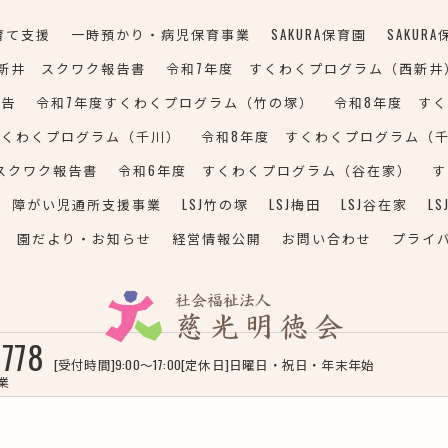
育て支援
一時預かり・病児保育事業
SAKURA保育園
SAKUR
新井 スクワク報告書
令和7年度 すくわくプログラム（西新井
報告
令和7年度すくわくプログラム（竹の塚）
令和8年度 す
すくわくプログラム（千川）
令和8年度 すくわくプログラム（
スクワク報告書
令和6年度 すくわくプログラム（谷在家）
す
障がい児通所支援事業
LSJ竹の塚
LSJ梅田
LSJ谷在家
L
園だより・お知らせ
経営情報公開
お問い合わせ
プライ
9778
[受付時間]9:00～17:00[定休日]日曜日・祝日・年末年始
© 2026 熊本の保育園なら社会福祉法人慈光明徳会 ALL RIGHTS RESERVED.
業