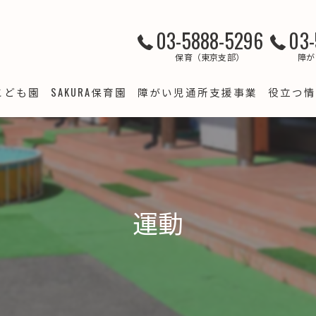
03-5888-5296
03-
保育（東京支部）
障が
こども園
SAKURA保育園
障がい児通所支援事業
役立つ情
クラブ
SAKURA保育園 綾瀬
LSJ竹の塚
すくわくプログラム（綾瀬）
て支援
LSJ梅田
SAKURA保育園 西新井
預かり・病児保育事業
LSJ谷在家
運動
ＳＡＫＵＲＡ保育園西新井 スクワク報告書
LSJ梅島
SAKURA保育園 竹の塚
すくわくプログラム 報告