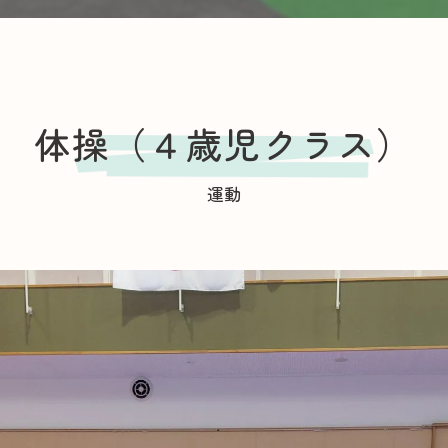
SAKURA保育園 千川
スクワク報告書
SAKURA保育園 谷在家
体操（４歳児クラス）
ＳＡＫＵＲＡ保育園谷在家 スクワク報告書
運動