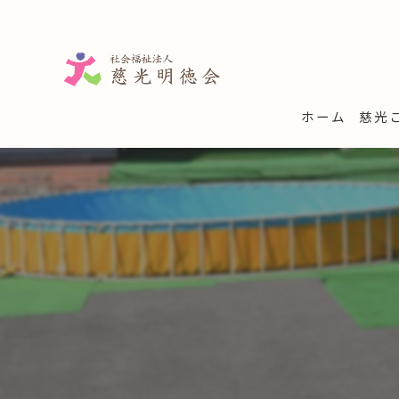
ホーム
慈光
学童
子育
一時