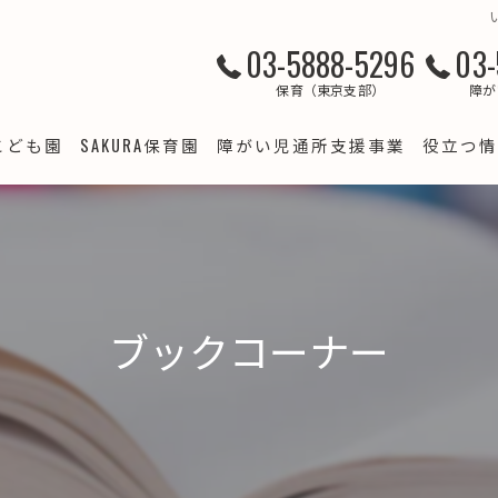
03-5888-5296
03-
保育（東京支部）
障が
こども園
SAKURA保育園
障がい児通所支援事業
役立つ情
クラブ
SAKURA保育園 綾瀬
LSJ竹の塚
すくわくプログラム（綾瀬）
て支援
LSJ梅田
SAKURA保育園 西新井
預かり・病児保育事業
LSJ谷在家
ブックコーナー
ＳＡＫＵＲＡ保育園西新井 スクワク報告書
LSJ梅島
SAKURA保育園 竹の塚
すくわくプログラム 報告