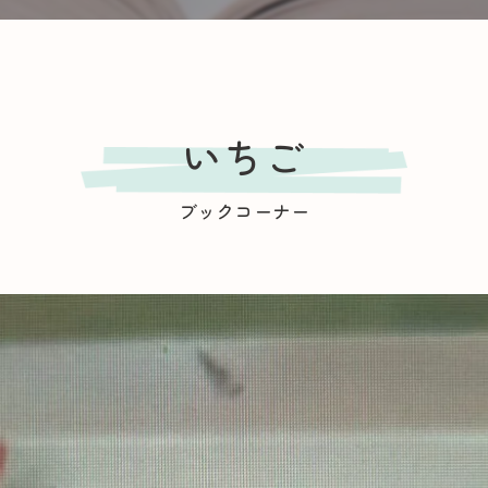
SAKURA保育園 千川
スクワク報告書
SAKURA保育園 谷在家
いちご
ＳＡＫＵＲＡ保育園谷在家 スクワク報告書
ブックコーナー