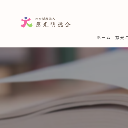
ホーム
慈光
学童
子育
一時