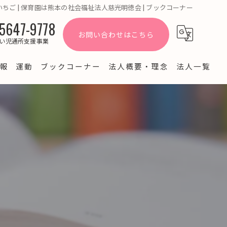
いちご | 保育園は熊本の社会福祉法人慈光明徳会 | ブックコーナー
5647-9778
お問い合わせはこちら
い児通所支援事業
報
運動
ブックコーナー
法人概要・理念
法人一覧
よくある質問
ブログ
園だより・お知らせ
経営情報公開