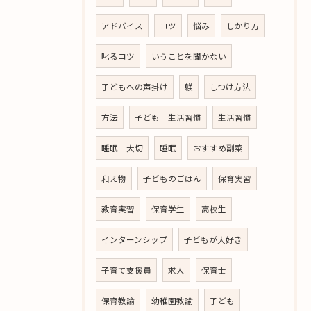
アドバイス
コツ
悩み
しかり方
叱るコツ
いうことを聞かない
子どもへの声掛け
躾
しつけ方法
方法
子ども 生活習慣
生活習慣
睡眠 大切
睡眠
おすすめ副菜
和え物
子どものごはん
保育実習
教育実習
保育学生
高校生
インターンシップ
子どもが大好き
子育て支援員
求人
保育士
保育教諭
幼稚園教諭
子ども