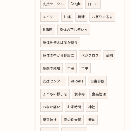
支援サークル
Google
口コミ
エイサー
沖縄
琉球
お祭りでるよ
JP講座
身体の正し使い方
身体を使えば脳が整う
身体の中から健康に
ベジブロス
菜園
朝顔の栽培
年長
年中
支援センター
welcome
自由参観
子どもの様子を
食中毒
食品管理
おなか痛い
お家時間
神社
里宮神社
春の例大祭
奉納