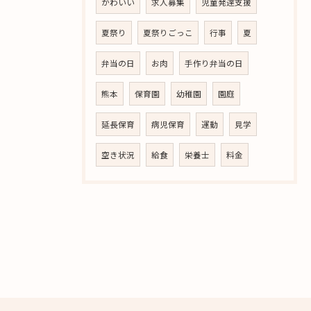
かわいい
求人募集
児童発達支援
夏祭り
夏祭りごっこ
行事
夏
弁当の日
お肉
手作り弁当の日
熊本
保育園
幼稚園
園庭
延長保育
病児保育
運動
見学
空き状況
給食
栄養士
料金