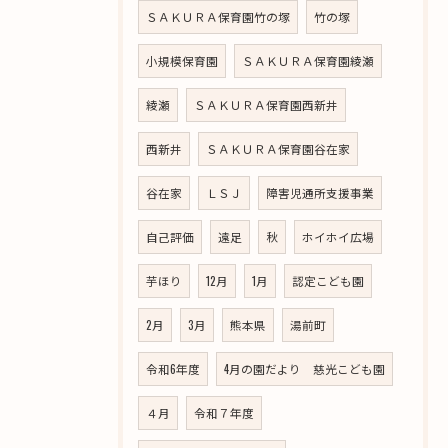
ＳＡＫＵＲＡ保育園竹の塚
竹の塚
小規模保育園
ＳＡＫＵＲＡ保育園綾瀬
綾瀬
ＳＡＫＵＲＡ保育園西新井
西新井
ＳＡＫＵＲＡ保育園谷在家
谷在家
ＬＳＪ
障害児通所支援事業
自己評価
遠足
秋
ホイホイ広場
芋ほり
12月
1月
認定こども園
2月
3月
熊本県
湯前町
令和6年度
4月の園だより 慈光こども園
４月
令和７年度