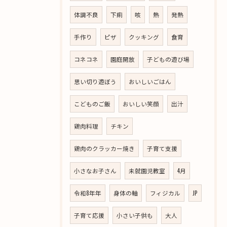
体調不良
下痢
咳
熱
発熱
手作り
ピザ
クッキング
食育
コネコネ
園庭開放
子どもの遊び場
思い切り遊ぼう
おいしいごはん
こどものご飯
おいしい笑顔
出汁
鶏肉料理
チキン
鶏肉のクラッカー焼き
子育て支援
小さなお子さん
未就園児教室
4月
令和8年年
身体の軸
フィジカル
JP
子育て応援
小さい子供も
大人