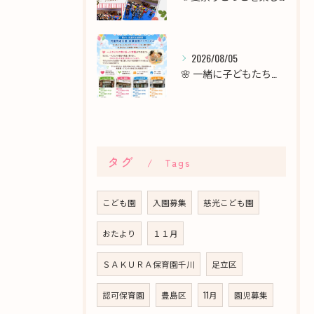
2026/08/05
🌸 一緒に子どもたちの未来を育てませんか？職員募集 🌸
タグ
Tags
こども園
入園募集
慈光こども園
おたより
１１月
ＳＡＫＵＲＡ保育園千川
足立区
認可保育園
豊島区
11月
園児募集