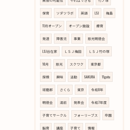
無限の可能性
やればできる
竹ノ塚
保育
ソダツラボ
英語
LSJ
梅島
11月オープン
オープン施設
療育
発達
障害児
事業
慈光明徳会
LSJ谷在家
ＬＳＪ梅田
ＬＳＪ竹の塚
10月
慈光
スクワク
東京都
探検
興味
活動
SAKURA
11gatu
球磨郡
さくら
東京
令和8年
明徳会
湯前
発表会
令和7年度
子育てサークル
フォーリーブス
卒園
脳育
講座
子育て
情報