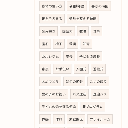
身体の使い方
令和8年度
書きの時間
足をそろえる
姿勢を整える時間
読み書き
国語力
数唱
食事
座る
椅子
環境
知育
カルシウム
成長
子どもの成長
身長
お手伝い
入園式
進級式
おめでとう
端午の節句
こいのぼり
男の子のお祝い
バス送迎
送迎バス
子どもの命を守る使命
JPプログラム
体感
体幹
未就園児
プレイルーム