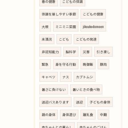
春の健康
こどもの体調
体調を崩しやすい季節
こどもの健康
大根
ミニミニ菜園
jikoukodomoen
未満児
こども
こどもの発達
非認知能力
脳科学
災害
引き渡し
緊急
身を守る行動
晩御飯
豚肉
キャベツ
ナス
カブトムシ
暑さに負けない
暑いときの食べ物
送迎バスあります
送迎
子どもの身体
親の身体
身体遊び
離乳食
中期
赤ちゃんとの暮らし
赤ちゃんのごはん