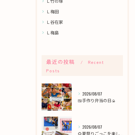
Ｌ竹の塚
Ｌ梅田
Ｌ谷在家
Ｌ梅島
最近の投稿
Recent
Posts
2026/08/07
🍱手作り弁当の日🍙
2026/08/07
🌻夏祭りごっこを楽しみました！🎆