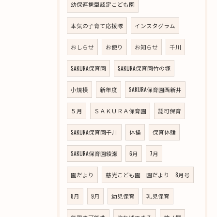
幼保連携型認定こども園
本気の子育て応援隊
インスタグラム
おしらせ
お便り
お知らせ
千川
SAKURA保育園
SAKURA保育園竹の塚
小規模
新年度
SAKURA保育園西新井
５月
ＳＡＫＵＲＡ保育園
認可保育
SAKURA保育園千川
体操
保育体験
SAKURA保育園綾瀬
6月
7月
園だより
慈光こども園 園だより 8月号
8月
9月
幼児保育
乳児保育