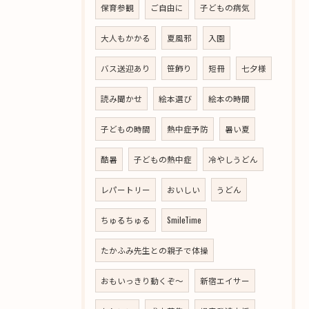
保育参観
ご自由に
子どもの病気
大人もかかる
夏風邪
入園
バス送迎あり
笹飾り
短冊
七夕様
読み聞かせ
絵本選び
絵本の時間
子どもの時間
熱中症予防
暑い夏
酷暑
子どもの熱中症
冷やしうどん
レパートリー
おいしい
うどん
ちゅるちゅる
SmileTime
たかふみ先生との親子で体操
おもいっきり動くぞ～
新宿エイサー