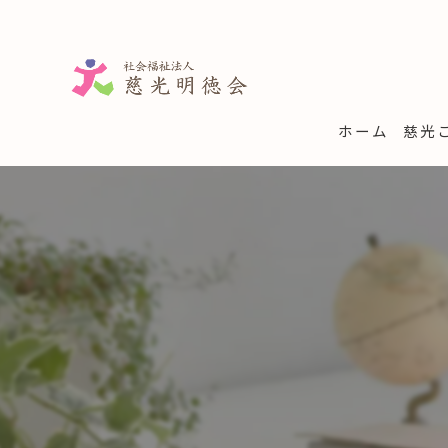
ホーム
慈光
学童
子育
一時