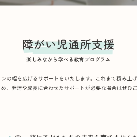
SAKURA保育園 千川
スクワク報告書
SAKURA保育園 谷在家
障がい児通所支援
ＳＡＫＵＲＡ保育園谷在家 スクワク報告書
楽しみながら学べる教育プログラム
ョンの幅を広げるサポートをいたします。これまで積み上
ため、発達や成長に合わせたサポートが必要な場合はぜひ