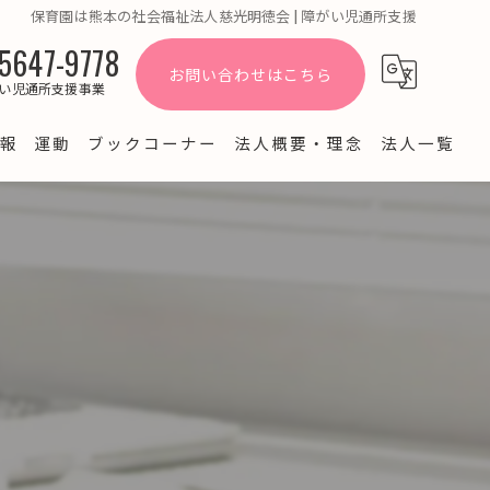
保育園は熊本の社会福祉法人慈光明徳会 | 障がい児通所支援
5647-9778
お問い合わせはこちら
い児通所支援事業
報
運動
ブックコーナー
法人概要・理念
法人一覧
よくある質問
ブログ
園だより・お知らせ
経営情報公開