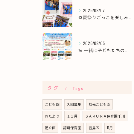
2026/08/07
🌻夏祭りごっこを楽しみました！🎆
2026/08/05
🌸 一緒に子どもたちの未来を育てませんか？職員募集 🌸
タグ
Tags
こども園
入園募集
慈光こども園
おたより
１１月
ＳＡＫＵＲＡ保育園千川
足立区
認可保育園
豊島区
11月