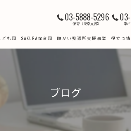
03-5888-5296
03-
保育（東京支部）
障が
こども園
SAKURA保育園
障がい児通所支援事業
役立つ情
クラブ
SAKURA保育園 綾瀬
LSJ竹の塚
すくわくプログラム（綾瀬）
て支援
LSJ梅田
SAKURA保育園 西新井
預かり・病児保育事業
LSJ谷在家
ブログ
ＳＡＫＵＲＡ保育園西新井 スクワク報告書
LSJ梅島
SAKURA保育園 竹の塚
すくわくプログラム 報告