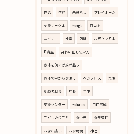
体感
体幹
未就園児
プレイルーム
支援サークル
Google
口コミ
エイサー
沖縄
琉球
お祭りでるよ
JP講座
身体の正し使い方
身体を使えば脳が整う
身体の中から健康に
ベジブロス
菜園
朝顔の栽培
年長
年中
支援センター
welcome
自由参観
子どもの様子を
食中毒
食品管理
おなか痛い
お家時間
神社