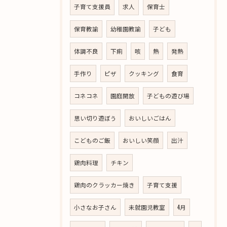
子育て支援員
求人
保育士
保育教諭
幼稚園教諭
子ども
体調不良
下痢
咳
熱
発熱
手作り
ピザ
クッキング
食育
コネコネ
園庭開放
子どもの遊び場
思い切り遊ぼう
おいしいごはん
こどものご飯
おいしい笑顔
出汁
鶏肉料理
チキン
鶏肉のクラッカー焼き
子育て支援
小さなお子さん
未就園児教室
4月