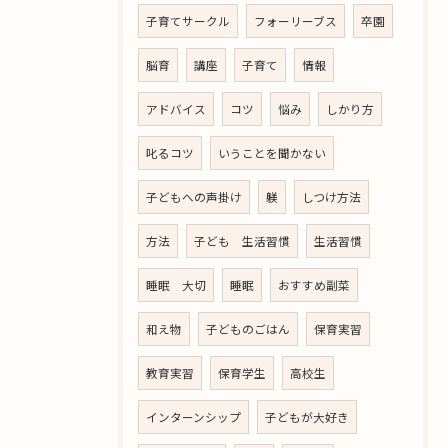
子育てサークル
フォーリーブス
卒園
脳育
講座
子育て
情報
アドバイス
コツ
悩み
しかり方
叱るコツ
いうことを聞かない
子どもへの声掛け
躾
しつけ方法
方法
子ども 生活習慣
生活習慣
睡眠 大切
睡眠
おすすめ副菜
和え物
子どものごはん
保育実習
教育実習
保育学生
高校生
インターンシップ
子どもが大好き