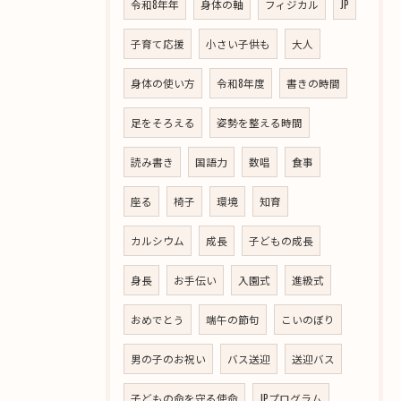
令和8年年
身体の軸
フィジカル
JP
子育て応援
小さい子供も
大人
身体の使い方
令和8年度
書きの時間
足をそろえる
姿勢を整える時間
読み書き
国語力
数唱
食事
座る
椅子
環境
知育
カルシウム
成長
子どもの成長
身長
お手伝い
入園式
進級式
おめでとう
端午の節句
こいのぼり
男の子のお祝い
バス送迎
送迎バス
子どもの命を守る使命
JPプログラム