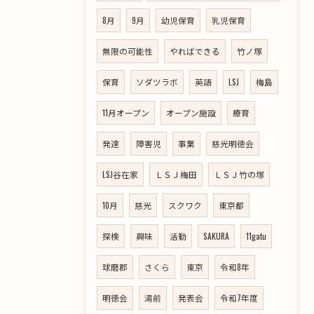
8月
9月
幼児保育
乳児保育
無限の可能性
やればできる
竹ノ塚
保育
ソダツラボ
英語
LSJ
梅島
11月オープン
オープン施設
療育
発達
障害児
事業
慈光明徳会
LSJ谷在家
ＬＳＪ梅田
ＬＳＪ竹の塚
10月
慈光
スクワク
東京都
探検
興味
活動
SAKURA
11gatu
球磨郡
さくら
東京
令和8年
明徳会
湯前
発表会
令和7年度