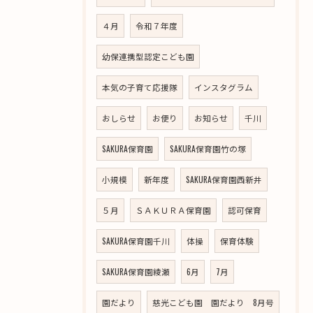
４月
令和７年度
幼保連携型認定こども園
本気の子育て応援隊
インスタグラム
おしらせ
お便り
お知らせ
千川
SAKURA保育園
SAKURA保育園竹の塚
小規模
新年度
SAKURA保育園西新井
５月
ＳＡＫＵＲＡ保育園
認可保育
SAKURA保育園千川
体操
保育体験
SAKURA保育園綾瀬
6月
7月
園だより
慈光こども園 園だより 8月号