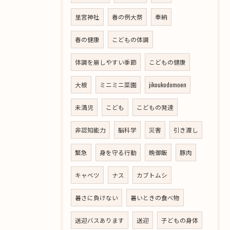
里宮神社
春の例大祭
奉納
春の健康
こどもの体調
体調を崩しやすい季節
こどもの健康
大根
ミニミニ菜園
jikoukodomoen
未満児
こども
こどもの発達
非認知能力
脳科学
災害
引き渡し
緊急
身を守る行動
晩御飯
豚肉
キャベツ
ナス
カブトムシ
暑さに負けない
暑いときの食べ物
送迎バスあります
送迎
子どもの身体