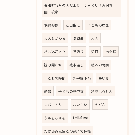
令和8年7月の園だより ＳＡＫＵＲＡ保育
園 綾瀬
保育参観
ご自由に
子どもの病気
大人もかかる
夏風邪
入園
バス送迎あり
笹飾り
短冊
七夕様
読み聞かせ
絵本選び
絵本の時間
子どもの時間
熱中症予防
暑い夏
酷暑
子どもの熱中症
冷やしうどん
レパートリー
おいしい
うどん
ちゅるちゅる
SmileTime
たかふみ先生との親子で体操