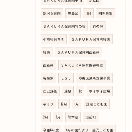
ＳＡＫＵＲＡ保育園千川
足立区
認可保育園
豊島区
11月
園児募集
ＳＡＫＵＲＡ保育園竹の塚
竹の塚
小規模保育園
ＳＡＫＵＲＡ保育園綾瀬
綾瀬
ＳＡＫＵＲＡ保育園西新井
西新井
ＳＡＫＵＲＡ保育園谷在家
谷在家
ＬＳＪ
障害児通所支援事業
自己評価
遠足
秋
ホイホイ広場
芋ほり
12月
1月
認定こども園
2月
3月
熊本県
湯前町
令和6年度
4月の園だより 慈光こども園